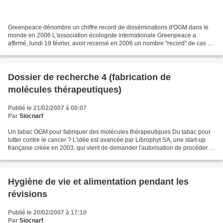
Greenpeace dénombre un chiffre record de disséminations d'OGM dans le
monde en 2006 L'association écologiste internationale Greenpeace a
affirmé, lundi 19 février, avoir recensé en 2006 un nombre "record" de cas de
"contaminations" de l'agriculture conventionnelle...
Dossier de recherche 4 (fabrication de
molécules thérapeutiques)
Publié le 21/02/2007 à 00:07
Par
Siocnarf
Un tabac OGM pour fabriquer des molécules thérapeutiques Du tabac pour
lutter contre le cancer ? L'idée est avancée par Librophyt SA, une start-up
française créée en 2003, qui vient de demander l'autorisation de procéder à
des essais en champ d'une version...
Hygiène de vie et alimentation pendant les
révisions
Publié le 20/02/2007 à 17:10
Par
Siocnarf