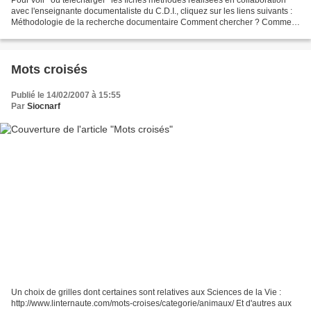
Pour voir* ou télécharger* les fiches méthodes réalisées en collaboration
avec l'enseignante documentaliste du C.D.I., cliquez sur les liens suivants :
Méthodologie de la recherche documentaire Comment chercher ? Comment
évaluer un site Internet ? Comment...
Mots croisés
Publié le 14/02/2007 à 15:55
Par
Siocnarf
Un choix de grilles dont certaines sont relatives aux Sciences de la Vie :
http://www.linternaute.com/mots-croises/categorie/animaux/ Et d'autres aux