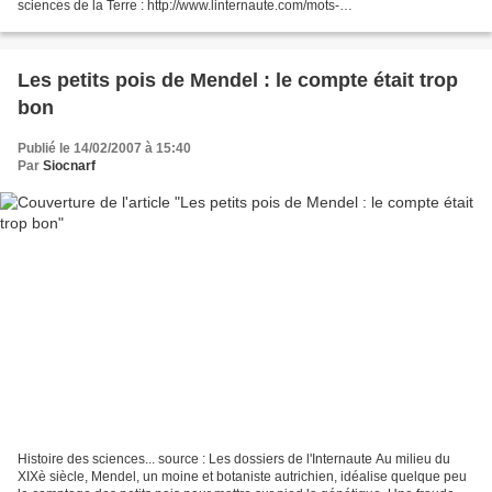
sciences de la Terre : http://www.linternaute.com/mots-
croises/categorie/animaux/234/ Et il y en a même...
Les petits pois de Mendel : le compte était trop
bon
Publié le 14/02/2007 à 15:40
Par
Siocnarf
Histoire des sciences... source : Les dossiers de l'Internaute Au milieu du
XIXè siècle, Mendel, un moine et botaniste autrichien, idéalise quelque peu