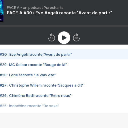
FACE A - un podcast Purecharts
FACE A #30 : Eve Angeli raconte "Avant de partir"
#30 : Eve Angeli raconte "Avant de partir"
#29 : MC Solaar raconte "Bouge de là"
28 : Lorie raconte "Je vais vite"
#27 : Christophe Willem raconte "Jacques a dit"
#26 : Chimène Badi raconte "Entre nous"
#25 : Indochine raconte "3e sexe"
#24 : Zaho raconte "C'est chelou"
#23 : Patrick Bruel raconte "Au café des délices"