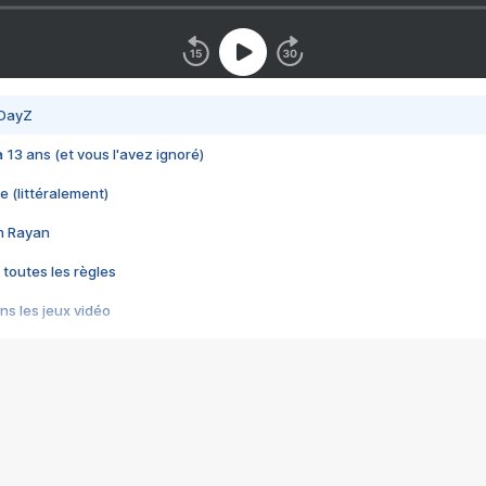
 DayZ
 a 13 ans (et vous l'avez ignoré)
e (littéralement)
im Rayan
 toutes les règles
s les jeux vidéo
us choquant de Rockstar ? - Le scandale BULLY
e plus moche de Steam
du RÊVE tourne au CAUCHEMAR
pendant 8 heures