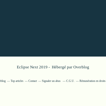
Eclipse Next 2019 - Hébergé par
Overblog
rblog
Top articles
Contact
Signaler un abus
C.G.U.
Rémunération en droits 