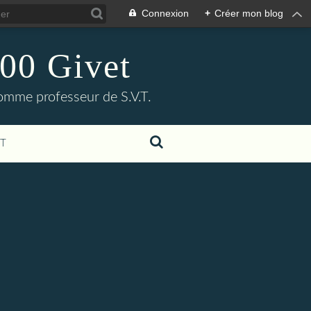
Connexion
+
Créer mon blog
00 Givet
omme professeur de S.V.T.
T