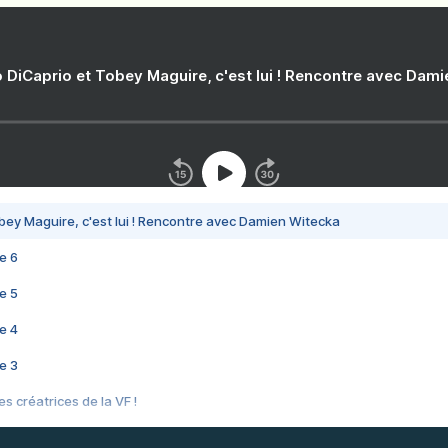
 DiCaprio et Tobey Maguire, c'est lui ! Rencontre avec Dam
bey Maguire, c'est lui ! Rencontre avec Damien Witecka
e 6
e 5
e 4
e 3
s créatrices de la VF !
e 2