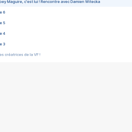
bey Maguire, c'est lui ! Rencontre avec Damien Witecka
e 6
e 5
e 4
e 3
s créatrices de la VF !
e 2
e 1
e Mektoub My Love arrive enfin ! Rencontre avec Shaïn Boumedine et Sal
i : après Toni en famille
elle réalise le bouleversant Dites lui que je l'aime
ais ! Rencontre autour de Vie privée de Rebecca Zlotowski
 de Marguerite, Grave... Rencontre avec Ella Rumpf