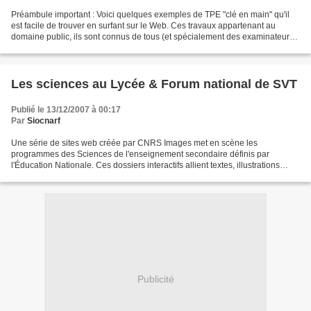
Préambule important : Voici quelques exemples de TPE "clé en main" qu'il
est facile de trouver en surfant sur le Web. Ces travaux appartenant au
domaine public, ils sont connus de tous (et spécialement des examinateurs).
Leur réutilisation par copier/coller...
Les sciences au Lycée & Forum national de SVT
Publié le 13/12/2007 à 00:17
Par
Siocnarf
Une série de sites web créée par CNRS Images met en scène les
programmes des Sciences de l'enseignement secondaire définis par
l'Éducation Nationale. Ces dossiers interactifs allient textes, illustrations
(photographies et films), lexique, quiz et ressources...
Publicité