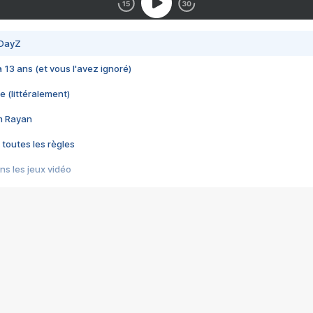
 DayZ
 a 13 ans (et vous l'avez ignoré)
e (littéralement)
im Rayan
 toutes les règles
s les jeux vidéo
us choquant de Rockstar ? - Le scandale BULLY
e plus moche de Steam
du RÊVE tourne au CAUCHEMAR
pendant 8 heures
it… à tort