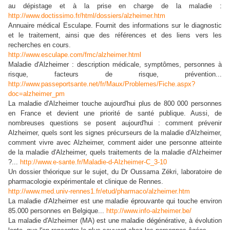
au dépistage et à la prise en charge de la maladie :
http://www.doctissimo.fr/html/dossiers/alzheimer.htm
Annuaire médical Esculape. Fournit des informations sur le diagnostic
et le traitement, ainsi que des références et des liens vers les
recherches en cours.
http://www.esculape.com/fmc/alzheimer.html
Maladie d'Alzheimer : description médicale, symptômes, personnes à
risque, facteurs de risque, prévention...
http://www.passeportsante.net/fr/Maux/Problemes/Fiche.aspx?
doc=alzheimer_pm
La maladie d'Alzheimer touche aujourd'hui plus de 800 000 personnes
en France et devient une priorité de santé publique. Aussi, de
nombreuses questions se posent aujourd'hui : comment prévenir
Alzheimer, quels sont les signes précurseurs de la maladie d'Alzheimer,
comment vivre avec Alzheimer, comment aider une personne atteinte
de la maladie d'Alzheimer, quels traitements de la maladie d'Alzheimer
?...
http://www.e-sante.fr/Maladie-d-Alzheimer-C_3-10
Un dossier théorique sur le sujet, du Dr Oussama Zékri, laboratoire de
pharmacologie expérimentale et clinique de Rennes.
http://www.med.univ-rennes1.fr/etud/pharmaco/alzheimer.htm
La maladie d'Alzheimer est une maladie éprouvante qui touche environ
85.000 personnes en Belgique...
http://www.info-alzheimer.be/
La maladie d'Alzheimer (MA) est une maladie dégénérative, à évolution