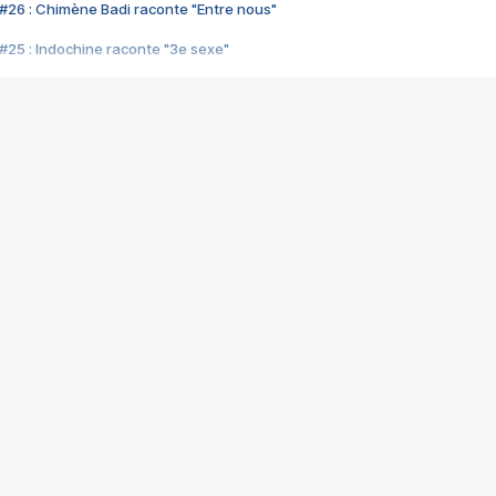
#26 : Chimène Badi raconte "Entre nous"
#25 : Indochine raconte "3e sexe"
#24 : Zaho raconte "C'est chelou"
#23 : Patrick Bruel raconte "Au café des délices"
#22 : Kyo raconte "Le chemin"
#21 : Nolwenn Leroy raconte "Cassé"
#20 : Patrick Hernandez raconte "Born to be alive"
#19 : Lorie raconte "Près de moi"
#18 : Michael Jones raconte "A nos actes manqués" (avec Jean-Jacque
#17 : Khaled raconte "Aïcha"
#16 : Corneille raconte "Parce qu'on vient de loin"
#15 : Indochine raconte "L'aventurier"
14 : Lorie raconte "Sur un air latino"