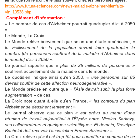
lente, que l'on rencontre le plus souvent chez les personnes âgées.
http://www.futura-sciences.com/news-maladie-alzheimer-bienfaits-
vin_10538.php
Complément d'information :
«
Le nombre de cas d’Alzheimer pourrait quadrupler d’ici à 2050
»
Le Monde, La Croix
Le Monde relève brièvement que selon une étude américaine,
«
le vieillissement de la population devrait faire quadrupler le
nombre [de personnes souffrant de la maladie d’Alzheimer dans
le monde] d’ici à 2050 ».
Le journal rappelle que
« plus de 25 millions de personnes »
souffrent actuellement de la maladie dans le monde.
Le quotidien indique ainsi qu’en 2050,
« une personne sur 85
devrait souffrir de cette affection neurodégénérative ».
Le Monde précise en outre que
« l’Asie devrait subir la plus forte
augmentation »
de cas.
La Croix note quant à elle qu’en France,
« les contours du plan
Alzheimer se dessinent lentement ».
Le journal observe que ce plan
« est prévu au menu d’une
réunion de travail aujourd’hui à l’Élysée entre Nicolas Sarkozy,
ses collaborateurs et quelques scientifiques. Et demain, Roselyne
Bachelot doit recevoir l’association France Alzheimer »
.
La Croix relève qu’
« il est trop tôt pour connaître le contenu de ce