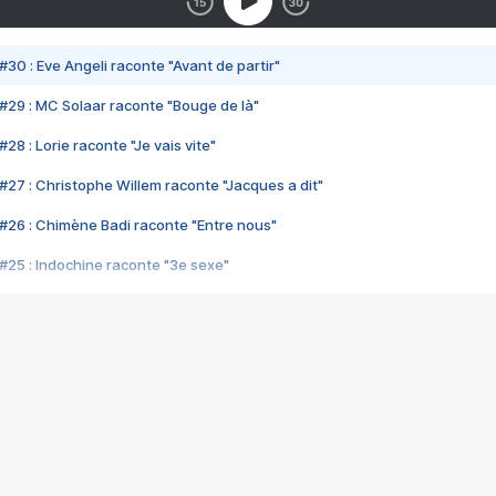
#30 : Eve Angeli raconte "Avant de partir"
#29 : MC Solaar raconte "Bouge de là"
28 : Lorie raconte "Je vais vite"
#27 : Christophe Willem raconte "Jacques a dit"
#26 : Chimène Badi raconte "Entre nous"
#25 : Indochine raconte "3e sexe"
#24 : Zaho raconte "C'est chelou"
#23 : Patrick Bruel raconte "Au café des délices"
#22 : Kyo raconte "Le chemin"
#21 : Nolwenn Leroy raconte "Cassé"
#20 : Patrick Hernandez raconte "Born to be alive"