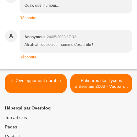
Ouaw quel humour...
Répondre
A
Anonymous
24/05/2008 17:32
Ah ah ah top secret ... comme c'est drôle !
Répondre
< Développement durable
Palmarès des Lycées
ardennais 2008 - Vauban à
0.3 point du podium >
Hébergé par Overblog
Top articles
Pages
Contact