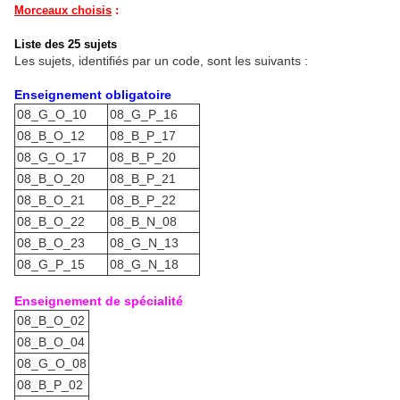
Morceaux choisis
:
Liste des 25 sujets
Les sujets, identifiés par un code, sont les suivants :
Enseignement obligatoire
08_G_O_10
08_G_P_16
08_B_O_12
08_B_P_17
08_G_O_17
08_B_P_20
08_B_O_20
08_B_P_21
08_B_O_21
08_B_P_22
08_B_O_22
08_B_N_08
08_B_O_23
08_G_N_13
08_G_P_15
08_G_N_18
Enseignement de spécialité
08_B_O_02
08_B_O_04
08_G_O_08
08_B_P_02